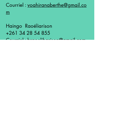
Courriel :
voahiranaberthe@gmail.co
m
Haingo Raoéliarison
+261 34 28 54 855
Courriel :
hraoeliharison@gmail.com