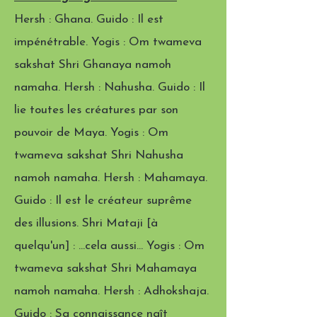
Hersh : Ghana. Guido : Il est
impénétrable. Yogis : Om twameva
sakshat Shri Ghanaya namoh
namaha. Hersh : Nahusha. Guido : Il
lie toutes les créatures par son
pouvoir de Maya. Yogis : Om
twameva sakshat Shri Nahusha
namoh namaha. Hersh : Mahamaya.
Guido : Il est le créateur suprême
des illusions. Shri Mataji [à
quelqu'un] : …cela aussi… Yogis : Om
twameva sakshat Shri Mahamaya
namoh namaha. Hersh : Adhokshaja.
Guido : Sa connaissance naît