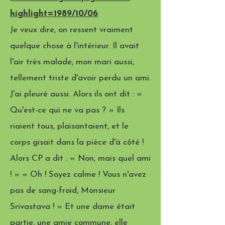
highlight=1989/10/06
Je veux dire, on ressent vraiment
quelque chose à l'intérieur. Il avait
l'air très malade, mon mari aussi,
tellement triste d'avoir perdu un ami.
J'ai pleuré aussi. Alors ils ont dit : «
Qu'est-ce qui ne va pas ? » Ils
riaient tous, plaisantaient, et le
corps gisait dans la pièce d'à côté !
Alors CP a dit : « Non, mais quel ami
! » « Oh ! Soyez calme ! Vous n'avez
pas de sang-froid, Monsieur
Srivastava ! » Et une dame était
partie, une amie commune, elle