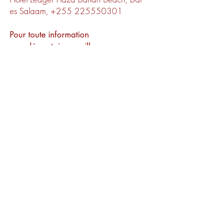
es Salaam,
+255 225550301
Pour toute information
complémentaire, veuillez envoyer un
courriel à :
Sahajayogaafrica108@gmail.com
Visas & Other Travel
Requirements
Pour entrer en Tanzanie, la plupart des
nationalités ont besoin d'un visa,
obtenu soit à l'avance, soit à l'arrivée
aux principaux points d'entrée.
Exigences générales :
Votre passeport doit être valide
pendant au moins six mois à compter