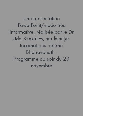
Une présentation
PowerPoint/vidéo très
informative, réalisée par le Dr
Udo Szekulics, sur le sujet.
Incarnations de Shri
Bhairavanath -
Programme du soir du 29
novembre