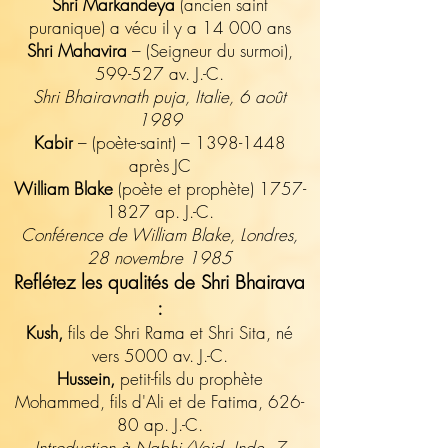
Shri Markandeya
(ancien saint
puranique) a vécu il y a 14 000 ans
Shri Mahavira
– (Seigneur du surmoi),
599-527 av. J.-C.
Shri Bhairavnath puja,
Italie, 6 août
1989
Kabir
– (poète-saint) –
1398-1448
après JC
William Blake
(poète et prophète)
1757-
1827
ap. J.-C.
Conférence de William Blake, Londres,
28 novembre 1985
Reflétez les qualités de Shri Bhairava
:
Kush,
fils de Shri Rama et Shri Sita, né
vers 5000 av. J.-C.
Hussein,
petit-fils du prophète
Mohammed,
fils d'Ali et de Fatima, 626-
80 ap. J.-C.
Introduction à Nabhi/Void, Inde, 7