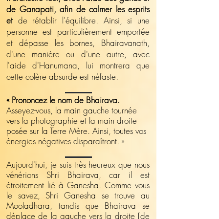
de Ganapati, afin de calmer les esprits
et
de rétablir l'équilibre. Ainsi, si une
personne est particulièrement emportée
et dépasse les bornes, Bhairavanath,
d'une manière ou d'une autre, avec
l'aide d'Hanumana, lui montrera que
cette colère absurde est néfaste.
« Prononcez le nom de Bhairava.
Asseyez-vous, la main gauche tournée
vers la photographie et la main droite
posée sur la Terre Mère. Ainsi, toutes vos
énergies négatives disparaîtront. »
Aujourd'hui, je suis très heureux que nous
vénérions Shri Bhairava, car il est
étroitement lié à Ganesha. Comme vous
le savez, Shri Ganesha se trouve au
Mooladhara, tandis que Bhairava se
déplace de la gauche vers la droite [de